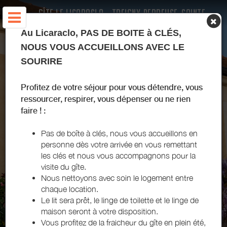
GÎTE LE LICARACLO - TREIGNY-PERREUSE-SAINTE-
COLOMBE - PUISAYE-FORTERRE
Au Licaraclo, PAS DE BOITE à CLÉS,
NOUS VOUS ACCUEILLONS AVEC LE
SOURIRE
Profitez de votre séjour pour vous détendre, vous
ressourcer, respirer, vous dépenser ou ne rien
faire ! :
Pas de boîte à clés, n
ous vous accueillons en
personne dès votre arrivée en vous remettant
les clés et nous vous accompagnons pour la
ARRIVÉE
visite du gîte.
Ajouter une date
Nous nettoyons avec soin le logement entre
chaque location.
DÉPART
Le lit sera prêt, le linge de toilette et le linge de
Ajouter une date
maison seront à votre disposition.
Vous profitez de la fraicheur du gîte en plein été,
VOYAGEURS