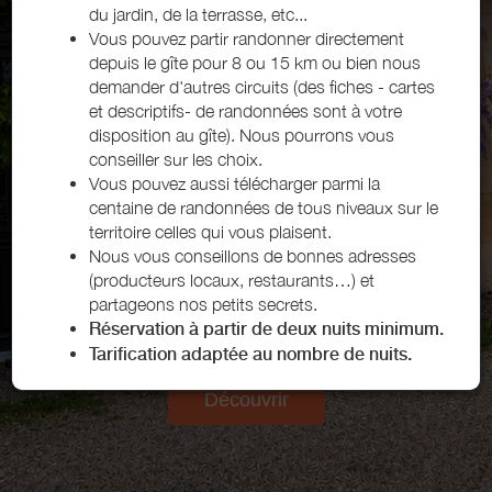
du jardin, de la terrasse, etc...
2 voyageurs
Vous pouvez
partir randonner directement
depuis le gîte
pour 8 ou 15 km ou bien nous
Rechercher
demander d'autres circuits (des fiches - cartes
et descriptifs- de randonnées sont à votre
disposition au gîte). Nous pourrons vous
conseiller sur les choix.
Remises consenties sur la base de 70 € par nuit :
Vous pouvez aussi télécharger parmi la
De 4 nuits à 6 nuits consécutives, remise de 3 € par
centaine de randonnées de tous niveaux sur le
nuit.
territoire celles qui vous plaisent.
De 7 nuits à 9 nuits consécutives, remise de 6 € par
Nous vous conseillons de bonnes adresses
nuit.
(producteurs locaux, restaurants…) et
Au delà de 10 nuits, remise de 8 € par nuit.
partageons nos petits secrets.
Ces remises sont appliquées automatiquement.
Réservation à partir de deux nuits minimum.
Tarification adaptée au nombre de nuits.
Découvrir