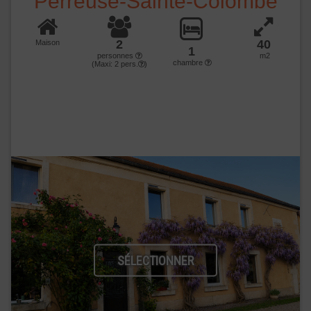
Perreuse-Sainte-Colombe
2
40
Maison
1
personnes
m2
chambre
(Maxi:
2
pers.
)
SÉLECTIONNER