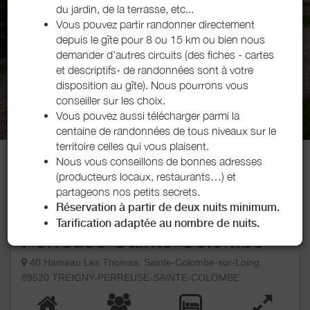
du jardin, de la terrasse, etc...
Vous pouvez
partir randonner directement
depuis le gîte
pour 8 ou 15 km ou bien nous
demander d'autres circuits (des fiches - cartes
et descriptifs- de randonnées sont à votre
disposition au gîte). Nous pourrons vous
conseiller sur les choix.
Vous pouvez aussi télécharger parmi la
centaine de randonnées de tous niveaux sur le
territoire celles qui vous plaisent.
Nous vous conseillons de bonnes adresses
Le Licaraclo
(producteurs locaux, restaurants…) et
Contacter
partageons nos petits secrets.
Réservation à partir de deux nuits minimum.
Gîte Le Licaraclo - Treigny-
Tarification adaptée au nombre de nuits.
Perreuse-Sainte-Colombe
40 Hameau Les Thomas, Sainte-Colombe-sur-Loing
89520 TREIGNY-PERREUSE-SAINTE-COLOMBE