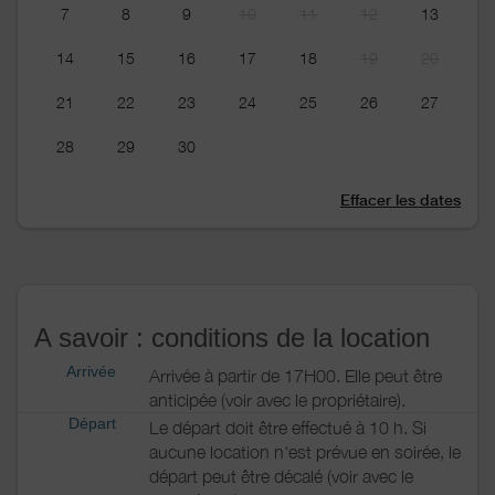
7
8
9
10
11
12
13
14
15
16
17
18
19
20
21
22
23
24
25
26
27
28
29
30
Effacer les dates
A savoir : conditions de la location
Arrivée
Arrivée à partir de 17H00. Elle peut être
anticipée (voir avec le propriétaire).
Départ
Le départ doit être effectué à 10 h. Si
aucune location n'est prévue en soirée, le
départ peut être décalé (voir avec le